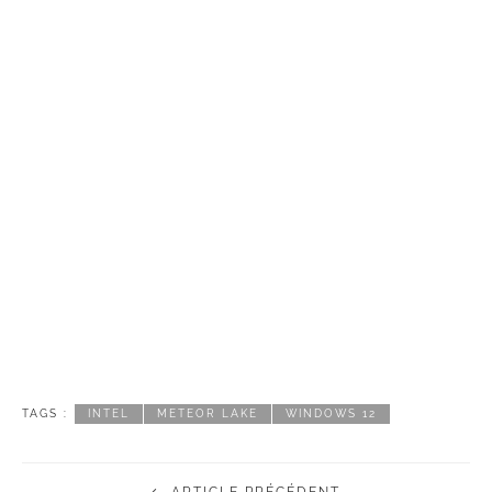
TAGS :
INTEL
METEOR LAKE
WINDOWS 12
ARTICLE PRÉCÉDENT