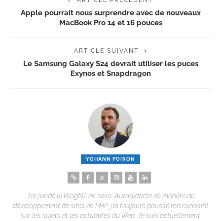
Apple pourrait nous surprendre avec de nouveaux
MacBook Pro 14 et 16 pouces
ARTICLE SUIVANT
Le Samsung Galaxy S24 devrait utiliser les puces
Exynos et Snapdragon
YOHANN POIRON
J’ai fondé le BlogNT en 2010. Autodidacte en matière de
développement de sites en PHP, j’ai toujours poussé ma curiosité
sur les sujets et les actualités du Web. Je suis actuellement