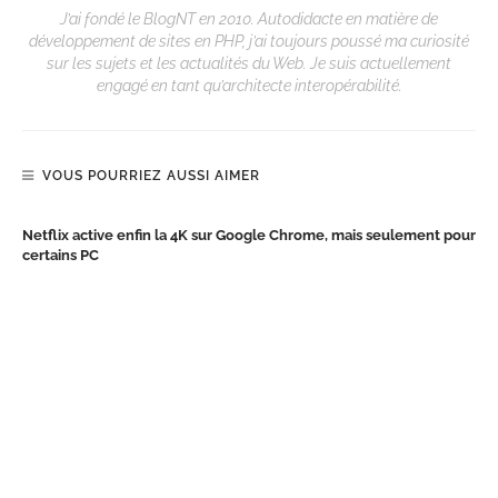
J’ai fondé le BlogNT en 2010. Autodidacte en matière de
développement de sites en PHP, j’ai toujours poussé ma curiosité
sur les sujets et les actualités du Web. Je suis actuellement
engagé en tant qu’architecte interopérabilité.
VOUS POURRIEZ AUSSI AIMER
Netflix active enfin la 4K sur Google Chrome, mais seulement pour
certains PC