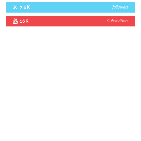
7.6K
followers
16K
Subscribers