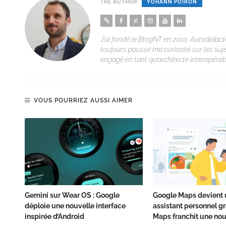
THE AUTHOR
YOHANN POIRON
J’ai fondé le BlogNT en 2010. Autodidacte
toujours poussé ma curiosité sur les suj
engagé en tant qu’architecte interopérabi
VOUS POURRIEZ AUSSI AIMER
Gemini sur Wear OS : Google
Google Maps devient 
déploie une nouvelle interface
assistant personnel grâ
inspirée d’Android
Maps franchit une nou