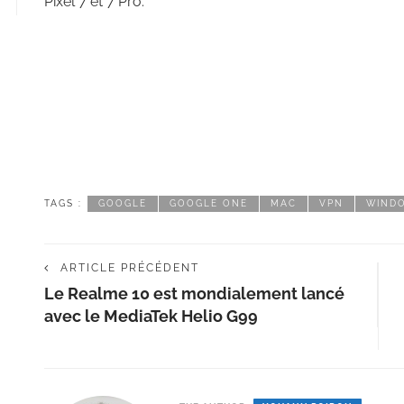
Pixel 7 et 7 Pro.
TAGS :
GOOGLE
GOOGLE ONE
MAC
VPN
WIND
ARTICLE PRÉCÉDENT
Le Realme 10 est mondialement lancé
avec le MediaTek Helio G99