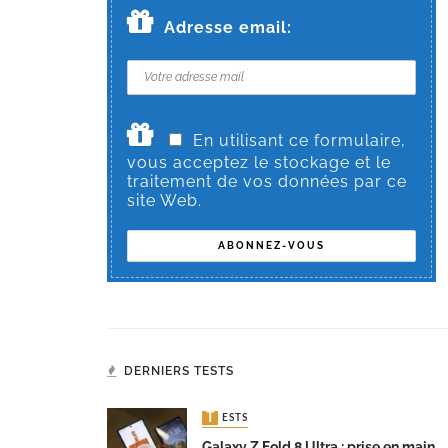
Adresse email:
En utilisant ce formulaire,
vous acceptez le stockage et le
traitement de vos données par ce
site Web.
DERNIERS TESTS
TESTS
Galaxy Z Fold 8 Ultra : prise en main