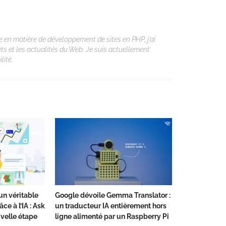
 en matière de développement de sites en PHP, j’ai
ets et les actualités du Web. Je suis actuellement
lité.
un véritable
Google dévoile Gemma Translator :
ce à l’IA : Ask
un traducteur IA entièrement hors
velle étape
ligne alimenté par un Raspberry Pi