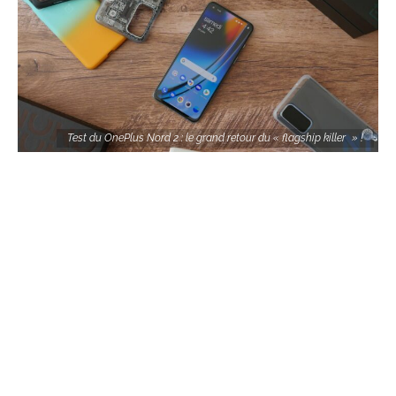
Test du OnePlus Nord 2 : le grand retour du « flagship killer » !