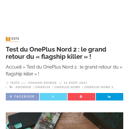
TESTS
Test du OnePlus Nord 2 : le grand
retour du « flagship killer » !
Accueil
»
Test du OnePlus Nord 2 : le grand retour du «
flagship killer » !
TESTS
par
YOHANN POIRON
le
16 AOÛT 2021
ANDROID
ONEPLUS
ONEPLUS NORD
ONEPLUS NORD 2
FACEBOOK