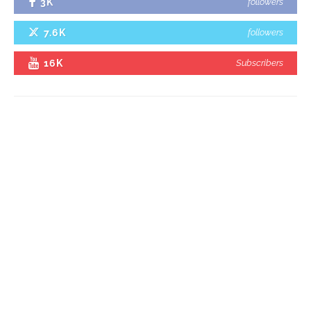
3K
followers
7.6K
followers
16K
Subscribers