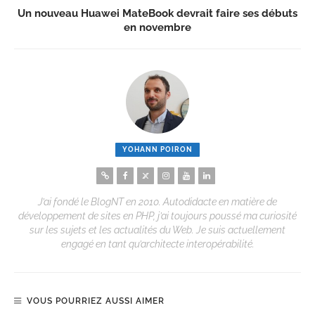
Un nouveau Huawei MateBook devrait faire ses débuts
en novembre
YOHANN POIRON
J’ai fondé le BlogNT en 2010. Autodidacte en matière de
développement de sites en PHP, j’ai toujours poussé ma curiosité
sur les sujets et les actualités du Web. Je suis actuellement
engagé en tant qu’architecte interopérabilité.
VOUS POURRIEZ AUSSI AIMER