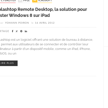
ACTUALITÉS
APPLE
MICROSOFT
plashtop Remote Desktop, la solution pour
ester Windows 8 sur iPad
par
YOHANN POIRON
le
16 AVRIL 2012
RTAGE
lashtop est un logiciel offrant une solution de bureau à distance,
i permet aux utilisateurs de se connecter et de contrôler leur
dinateur à partir d'un dispositif mobile, comme un iPad, iPhone,
bOS, ou un
LIRE PLUS