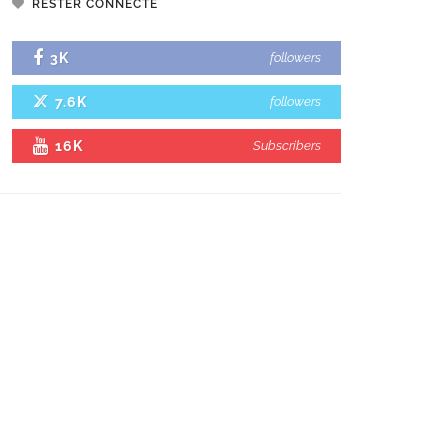
RESTER CONNECTÉ
3K
followers
7.6K
followers
16K
Subscribers