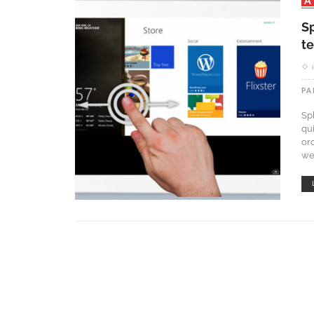
S
t
PA
Sp
qu
or
we