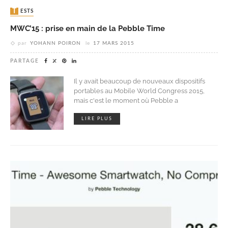
TESTS
MWC’15 : prise en main de la Pebble Time
par
YOHANN POIRON
le
17 MARS 2015
PARTAGE
Il y avait beaucoup de nouveaux dispositifs
portables au Mobile World Congress 2015,
mais c'est le moment où Pebble a
LIRE PLUS