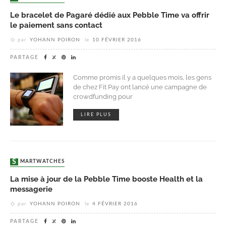
Le bracelet de Pagaré dédié aux Pebble Time va offrir
le paiement sans contact
par
YOHANN POIRON
le
10 FÉVRIER 2016
PARTAGE
Comme promis il y a quelques mois, les gens
de chez Fit Pay ont lancé une campagne de
crowdfunding pour
LIRE PLUS
SMARTWATCHES
La mise à jour de la Pebble Time booste Health et la
messagerie
par
YOHANN POIRON
le
4 FÉVRIER 2016
PARTAGE