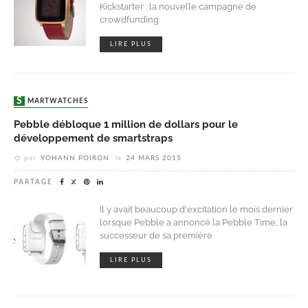
Kickstarter : la nouvelle campagne de
crowdfunding
LIRE PLUS
SMARTWATCHES
Pebble débloque 1 million de dollars pour le
développement de smartstraps
par
YOHANN POIRON
le
24 MARS 2015
PARTAGE
Il y avait beaucoup d'excitation le mois dernier
lorsque Pebble a annoncé la Pebble Time, la
successeur de sa première
LIRE PLUS