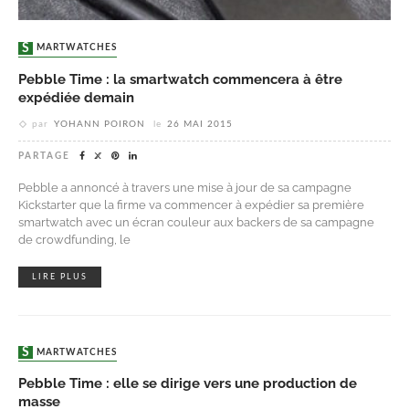
SMARTWATCHES
Pebble Time : la smartwatch commencera à être
expédiée demain
par
YOHANN POIRON
le
26 MAI 2015
PARTAGE
Pebble a annoncé à travers une mise à jour de sa campagne
Kickstarter que la firme va commencer à expédier sa première
smartwatch avec un écran couleur aux backers de sa campagne
de crowdfunding, le
LIRE PLUS
SMARTWATCHES
Pebble Time : elle se dirige vers une production de
masse