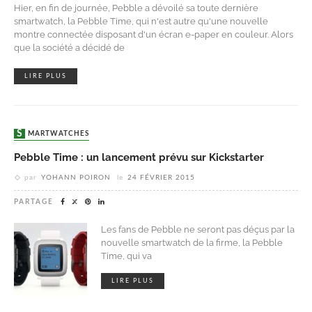
Hier, en fin de journée, Pebble a dévoilé sa toute dernière
smartwatch, la Pebble Time, qui n'est autre qu'une nouvelle
montre connectée disposant d'un écran e-paper en couleur. Alors
que la société a décidé de
LIRE PLUS
SMARTWATCHES
Pebble Time : un lancement prévu sur Kickstarter
par
YOHANN POIRON
le
24 FÉVRIER 2015
PARTAGE
Les fans de Pebble ne seront pas déçus par la
nouvelle smartwatch de la firme, la Pebble
Time, qui va
LIRE PLUS