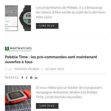
Les propriétaires de Pebble, il y a beaucoup
de raisons d'être excité au sujet de la dernière
mise à jour
LIRE PLUS
SMARTWATCHES
Pebble Time : les pré-commandes sont maintenant
ouvertes à tous
par
YOHANN POIRON
le
23 JUIN 2015
PARTAGE
Si vous n’étiez pas un backer de la populaire
campagne Kickstarter dédiée à la Pebble
Time, j'ai de bonnes nouvelles
LIRE PLUS