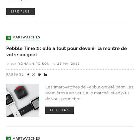
LIRE PLUS
SMARTWATCHES
Pebble Time 2 : elle a tout pour devenir la montre de
votre poignet
par
YOHANN POIRON
le
25 MAI 2016
PARTAGE
Les smartwatches de Pebble ont été parmi les
premières à arriver sur le marché, et en plus
de vous permettre
LIRE PLUS
SMARTWATCHES