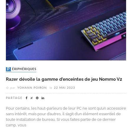
PÉRIPHÉRIQUES
Razer dévoile la gamme d’enceintes de jeu Nommo V2
par
YOHANN POIRON
le
22 MAI 2023
PARTAGE
Pour certains, les haut-parleurs de leur PC ne sont qu’un accessoire
sans intérêt, mais pour d’autres, il s’agit d’un élément essentiel de
toute installation de bureau. Si vous faites partie de ce dernier
camp, vous