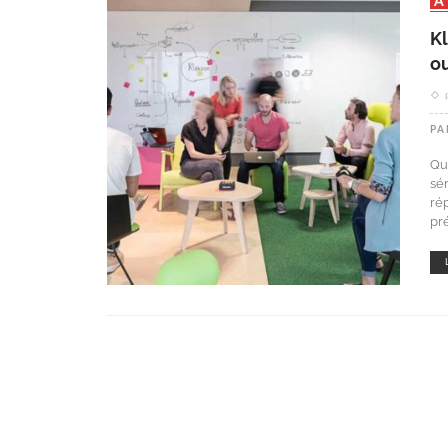
Kl
ou
PA
Qu
sé
ré
pré