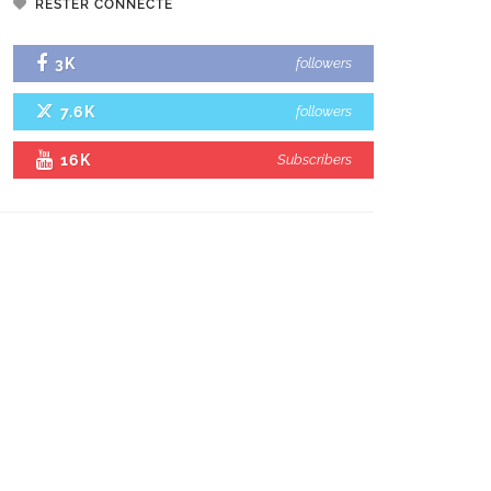
RESTER CONNECTÉ
3K
followers
7.6K
followers
16K
Subscribers