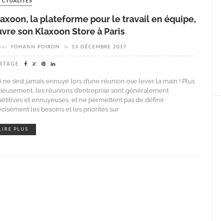
ACTUALITÉS
axoon, la plateforme pour le travail en équipe,
vre son Klaxoon Store à Paris
par
YOHANN POIRON
le
13 DÉCEMBRE 2017
RTAGE
i ne s’est jamais ennuyé lors d’une réunion ose lever la main ! Plus
rieusement, les réunions d’entreprise sont généralement
pétitives et ennuyeuses, et ne permettent pas de définir
cisément les besoins et les priorités sur
LIRE PLUS