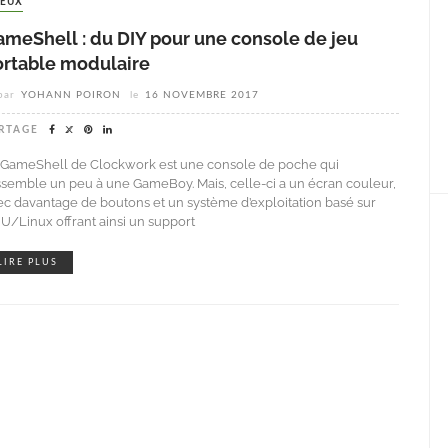
JEUX
ameShell : du DIY pour une console de jeu
ortable modulaire
par
YOHANN POIRON
le
16 NOVEMBRE 2017
RTAGE
 GameShell de Clockwork est une console de poche qui
ssemble un peu à une GameBoy. Mais, celle-ci a un écran couleur,
ec davantage de boutons et un système d’exploitation basé sur
U/Linux offrant ainsi un support
LIRE PLUS