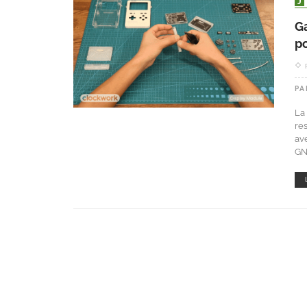
G
p
PA
La
re
av
GN