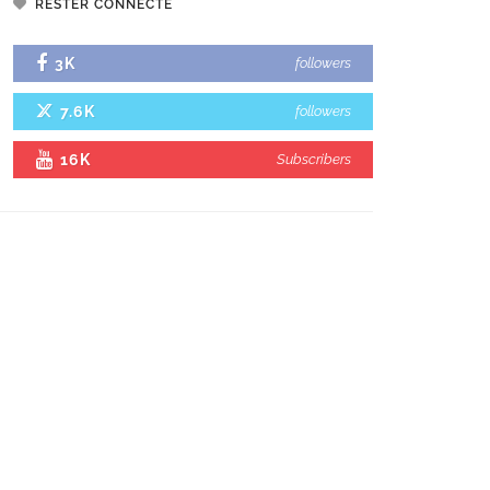
RESTER CONNECTÉ
3K
followers
7.6K
followers
16K
Subscribers