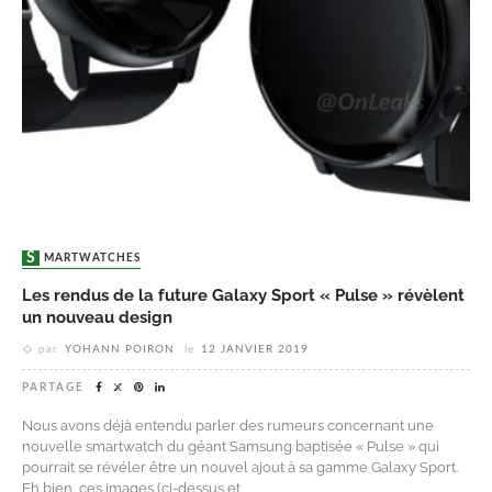
SMARTWATCHES
Les rendus de la future Galaxy Sport « Pulse » révèlent
un nouveau design
par
YOHANN POIRON
le
12 JANVIER 2019
PARTAGE
Nous avons déjà entendu parler des rumeurs concernant une
nouvelle smartwatch du géant Samsung baptisée « Pulse » qui
pourrait se révéler être un nouvel ajout à sa gamme Galaxy Sport.
Eh bien, ces images (ci-dessus et