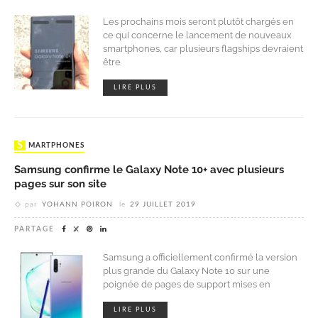
Les prochains mois seront plutôt chargés en
ce qui concerne le lancement de nouveaux
smartphones, car plusieurs flagships devraient
être
LIRE PLUS
SMARTPHONES
Samsung confirme le Galaxy Note 10+ avec plusieurs
pages sur son site
par
YOHANN POIRON
le
29 JUILLET 2019
PARTAGE
Samsung a officiellement confirmé la version
plus grande du Galaxy Note 10 sur une
poignée de pages de support mises en
LIRE PLUS