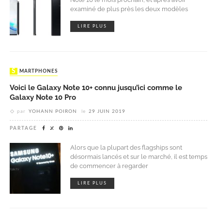
examiné de plus près les deux modèles
LIRE PLUS
SMARTPHONES
Voici le Galaxy Note 10+ connu jusqu’ici comme le
Galaxy Note 10 Pro
par
YOHANN POIRON
le
29 JUIN 2019
PARTAGE
Alors que la plupart des flagships sont
désormais lancés et sur le marché, il est temps
de commencer à regarder
LIRE PLUS