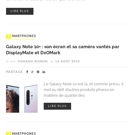
LIRE PLUS
SMARTPHONES
Galaxy Note 10+ : son écran et sa caméra vantés par
DisplayMate et DxOMark
par
YOHANN POIRON
le
13 AOÛT 2019
PARTAGE
Le Galaxy Note 10 est là, et comme prévu, il
met au défi d’autres produits phares en
matière de qualité des
LIRE PLUS
SMARTPHONES