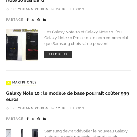
Note 10 standard
par
YOHANN POIRON
le
24 JUILLET 2019
PARTAGE
Les Galaxy Note 10 et Galaxy Note 10+ (ou
Galaxy Note 10 Pro selon le nom commercial
que Samsung choisira) ne peuvent
LIRE PLUS
SMARTPHONES
Galaxy Note 10 : le modèle de base pourrait coûter 999
euros
par
YOHANN POIRON
le
12 JUILLET 2019
PARTAGE
Samsung devrait dévoiler le nouveau Galaxy
Note 10 le mois prochain, et après avoir