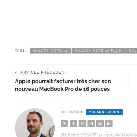
TAGS :
GALAXY NOTE 10
GALAXY NOTE 10 PLUS
GAL
ARTICLE PRÉCÉDENT
Apple pourrait facturer très cher son
nouveau MacBook Pro de 16 pouces
THE AUTHOR
YOHANN POIRON
J’ai fondé le BlogNT en 2010. Autodidacte