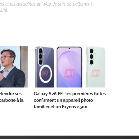
ets et les actualités du Web. Je suis actuellement
lité.
tendre ses
Galaxy S26 FE : les premières fuites
carbone à la
confirment un appareil photo
familier et un Exynos 2500