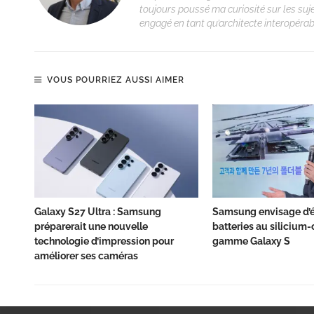
toujours poussé ma curiosité sur les suj
engagé en tant qu’architecte interopérabi
VOUS POURRIEZ AUSSI AIMER
Galaxy S27 Ultra : Samsung
Samsung envisage d’é
préparerait une nouvelle
batteries au silicium-
technologie d’impression pour
gamme Galaxy S
améliorer ses caméras