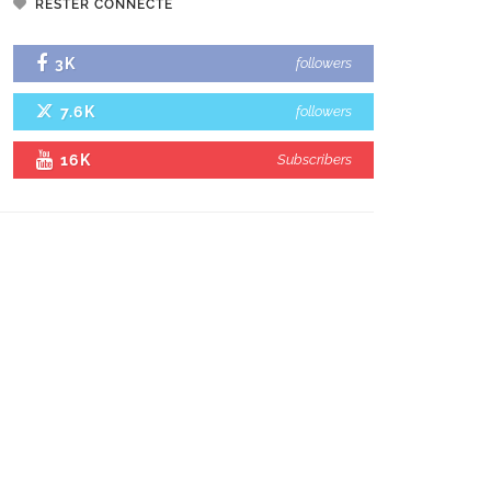
RESTER CONNECTÉ
3K
followers
7.6K
followers
16K
Subscribers