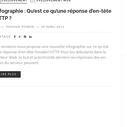
DÉVELOPPEMENT
DÉVELOPPEMENT WEB
fographie : Qu’est ce qu’une réponse d’en-tête
TTP ?
par
YOHANN POIRON
le
29 AVRIL 2011
RTAGE
x revisions nous propose une nouvelle infographie sur ce qu'est
e réponse d'en-tête (header) HTTP. Pour les débutants dans le
cteur Web, le but et la technicité derrière les réponses des en-
tes du serveur peuvent
LIRE PLUS