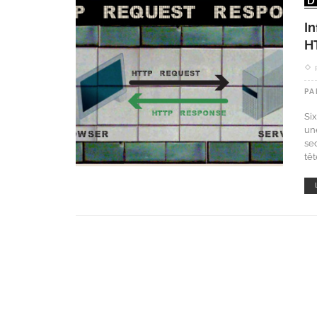
In
H
PA
Si
un
se
tê