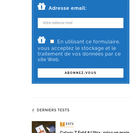
Adresse email:
En utilisant ce formulaire,
vous acceptez le stockage et le
traitement de vos données par ce
site Web.
DERNIERS TESTS
TESTS
Galaxy Z Fold 8 Ultra : prise en main