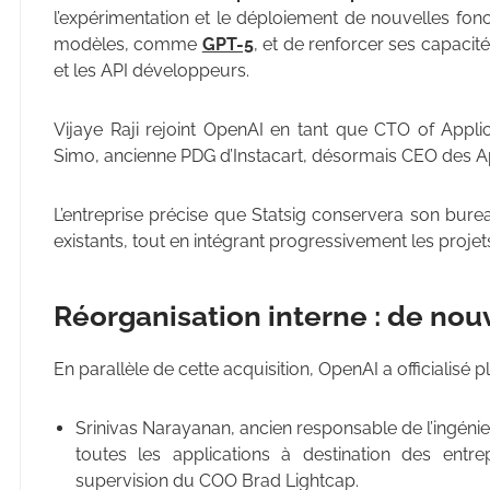
l’expérimentation et le déploiement de nouvelles fonc
modèles, comme
GPT-5
, et de renforcer ses capacit
et les API développeurs.
Vijaye Raji rejoint OpenAI en tant que CTO of Applica
Simo, ancienne PDG d’Instacart, désormais CEO des A
L’entreprise précise que Statsig conservera son burea
existants, tout en intégrant progressivement les projet
Réorganisation interne : de nou
En parallèle de cette acquisition, OpenAI a officialisé p
Srinivas Narayanan, ancien responsable de l’ingénier
toutes les applications à destination des entr
supervision du COO Brad Lightcap.