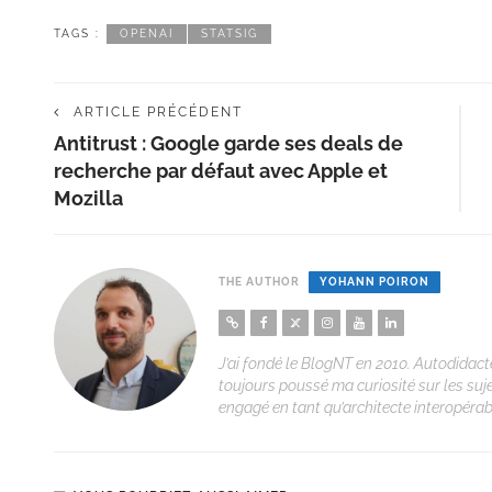
TAGS :
OPENAI
STATSIG
ARTICLE PRÉCÉDENT
Antitrust : Google garde ses deals de
recherche par défaut avec Apple et
Mozilla
THE AUTHOR
YOHANN POIRON
J’ai fondé le BlogNT en 2010. Autodidacte
toujours poussé ma curiosité sur les suj
engagé en tant qu’architecte interopérabi