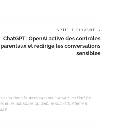
ARTICLE SUIVANT
ChatGPT : OpenAI active des contrôles
parentaux et redirige les conversations
sensibles
 en matière de développement de sites en PHP, j’ai
ets et les actualités du Web. Je suis actuellement
lité.