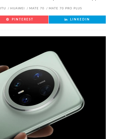
UTU
HUAWEI
MATE 70
MATE 70 PRO PLUS
PINTEREST
LINKEDIN