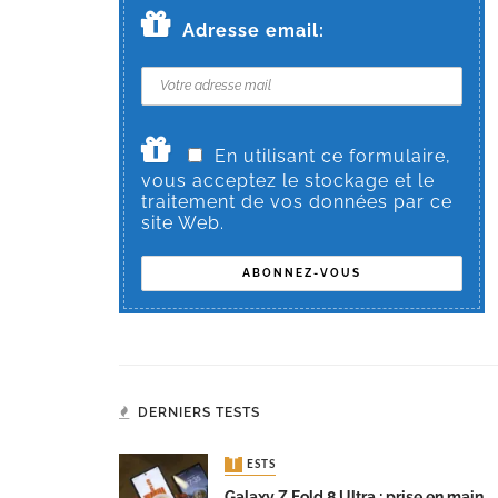
Adresse email:
En utilisant ce formulaire,
vous acceptez le stockage et le
traitement de vos données par ce
site Web.
DERNIERS TESTS
TESTS
Galaxy Z Fold 8 Ultra : prise en main