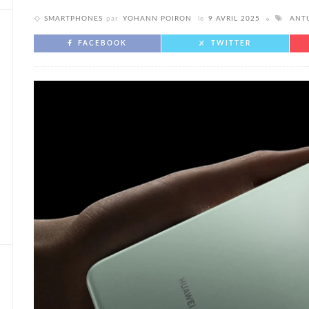
SMARTPHONES
par
YOHANN POIRON
le
9 AVRIL 2025
ANT
FACEBOOK
TWITTER