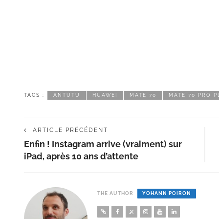
TAGS :
ANTUTU
HUAWEI
MATE 70
MATE 70 PRO P
ARTICLE PRÉCÉDENT
Enfin ! Instagram arrive (vraiment) sur
iPad, après 10 ans d’attente
THE AUTHOR
YOHANN POIRON