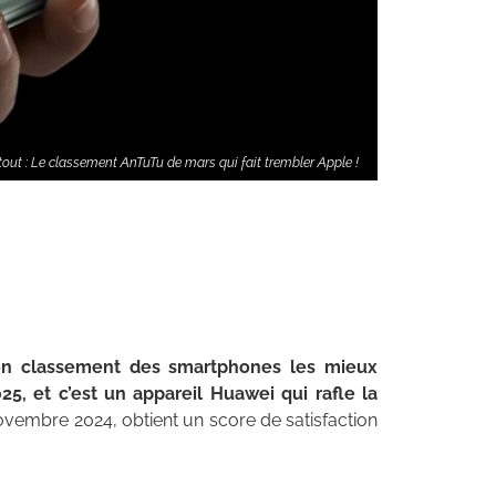
out : Le classement AnTuTu de mars qui fait trembler Apple !
on classement des smartphones les mieux
25, et c’est un appareil Huawei qui rafle la
ovembre 2024, obtient un score de satisfaction