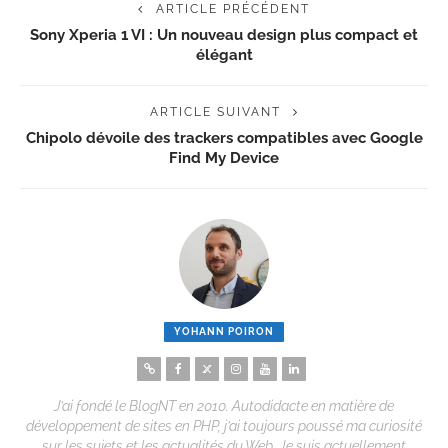
ARTICLE PRÉCÉDENT
Sony Xperia 1 VI : Un nouveau design plus compact et
élégant
ARTICLE SUIVANT
Chipolo dévoile des trackers compatibles avec Google
Find My Device
YOHANN POIRON
J’ai fondé le BlogNT en 2010. Autodidacte en matière de
développement de sites en PHP, j’ai toujours poussé ma curiosité
sur les sujets et les actualités du Web. Je suis actuellement