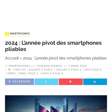
SMARTPHONES
2024 : L’année pivot des smartphones
pliables
Accueil
»
2024 : L’année pivot des smartphones pliables
SMARTPHONES
par
YOHANN POIRON
le
7 MARS 2024
FIND N5
GALAXY Z FLIP 6
GALAXY Z FOLD 6
MIX FOLD 4
OPPO
PIXEL FOLD 2
VIVO X FOLD 3
FACEBOOK