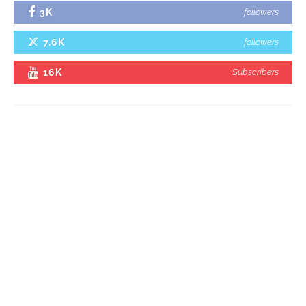
3K
followers
7.6K
followers
16K
Subscribers