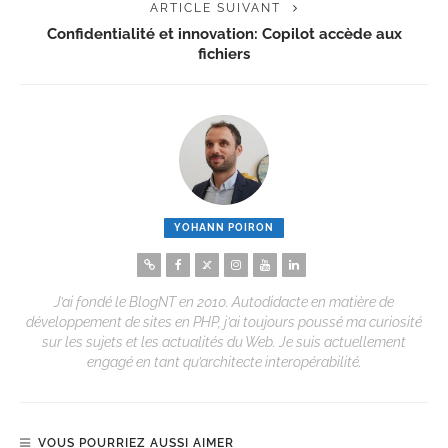
ARTICLE SUIVANT
Confidentialité et innovation: Copilot accède aux
fichiers
YOHANN POIRON
J’ai fondé le BlogNT en 2010. Autodidacte en matière de
développement de sites en PHP, j’ai toujours poussé ma curiosité
sur les sujets et les actualités du Web. Je suis actuellement
engagé en tant qu’architecte interopérabilité.
VOUS POURRIEZ AUSSI AIMER