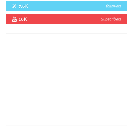
7.6K
followers
16K
Subscribers