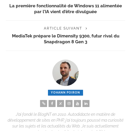
La première fonctionnalité de Windows 11 alimentée
par l’IA vient d’être divulguée
ARTICLE SUIVANT
MediaTek prépare le Dimensity 9300, futur rival du
Snapdragon 8 Gen 3
YOHANN POIRON
J’ai fondé le BlogNT en 2010. Autodidacte en matière de
développement de sites en PHP, j’ai toujours poussé ma curiosité
sur les sujets et les actualités du Web. Je suis actuellement