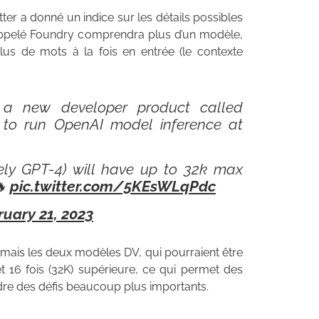
tter a donné un indice sur les détails possibles
ppelé Foundry comprendra plus d’un modèle,
lus de mots à la fois en entrée (le contexte
 a new developer product called
 to run OpenAI model inference at
ikely GPT-4) will have up to 32k max
🔥
pic.twitter.com/5KEsWLqPdc
ruary 21, 2023
ais les deux modèles DV, qui pourraient être
et 16 fois (32K) supérieure, ce qui permet des
re des défis beaucoup plus importants.