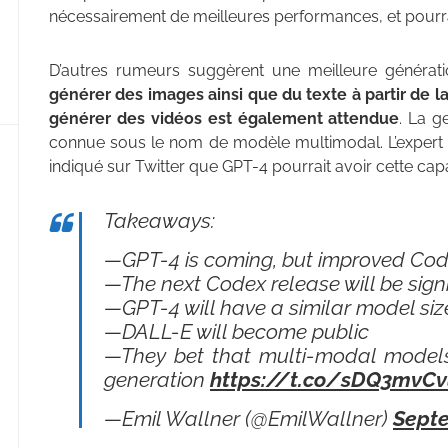
nécessairement de meilleures performances, et pourrait
D’autres rumeurs suggèrent une meilleure génératio
générer des images ainsi que du texte à partir de 
générer des vidéos est également attendue
. La g
connue sous le nom de modèle multimodal. L’expert 
indiqué sur Twitter que GPT-4 pourrait avoir cette capa
Takeaways:
—GPT-4 is coming, but improved Code
—The next Codex release will be signi
—GPT-4 will have a similar model size
—DALL-E will become public
—They bet that multi-modal models 
generation
https://t.co/sDQ3mvCv
—Emil Wallner (@EmilWallner)
Septe