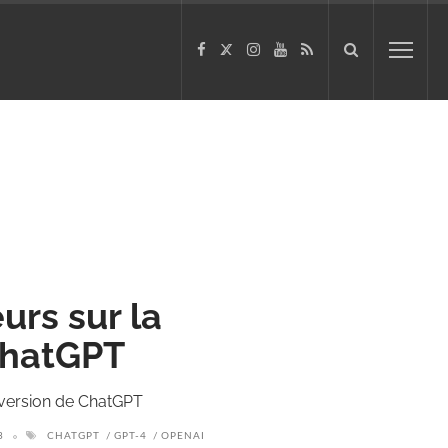
urs sur la
ChatGPT
 version de ChatGPT
3
CHATGPT
GPT-4
OPENAI