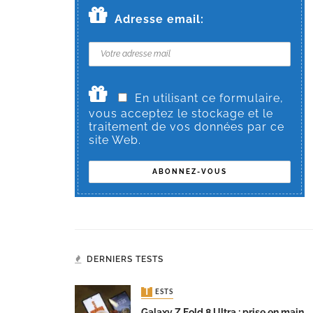
Adresse email:
En utilisant ce formulaire,
vous acceptez le stockage et le
traitement de vos données par ce
site Web.
DERNIERS TESTS
TESTS
Galaxy Z Fold 8 Ultra : prise en main