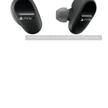
Sony travaillerait sur des écouteurs sans fil pour la PS5