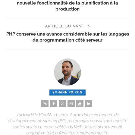
nouvelle fonctionnalité de la planification à la
production
ARTICLE SUIVANT
PHP conserve une avance considérable sur les langages
de programmation côté serveur
YOHANN POIRON
J’ai fondé le BlogNT en 2010. Autodidacte en matière de
développement de sites en PHP, j’ai toujours poussé ma curiosité
sur les sujets et les actualités du Web. Je suis actuellement
engagé en tant qu’architecte interopérabilité.