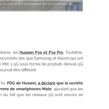
 5G, selon le PDG de Huaweiait être un smartphone 5G,
hares, les
Huawei P30 et P30 Pro
. Toutefois,
ncurrents tels que Samsung et Xiaomi qui ont
Mi MIX 3 5G sous forme de produits dérivés 5G
rrait être différent.
 Yu,
PDG de Huawei,
a déclaré
que la société
 gamme de smartphones Mate
, ajoutant que les
n du fait que les réseaux 5G sont encore en