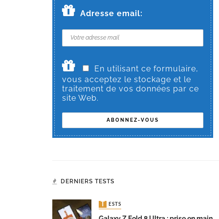
Adresse email:
En utilisant ce formulaire,
vous acceptez le stockage et le
traitement de vos données par ce
site Web.
DERNIERS TESTS
TESTS
Galaxy Z Fold 8 Ultra : prise en main