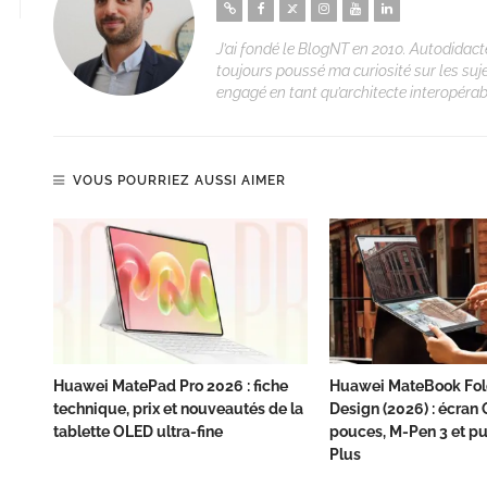
J’ai fondé le BlogNT en 2010. Autodidacte
toujours poussé ma curiosité sur les suj
engagé en tant qu’architecte interopérabi
VOUS POURRIEZ AUSSI AIMER
Huawei MatePad Pro 2026 : fiche
Huawei MateBook Fol
technique, prix et nouveautés de la
Design (2026) : écran
tablette OLED ultra-fine
pouces, M-Pen 3 et pu
Plus