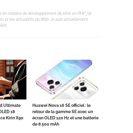
 en matière de développement de sites en PHP, j’ai
ets et les actualités du Web. Je suis actuellement
lité.
d Ultimate
Huawei Nova 16 SE officiel : le
 OLED 18
retour de la gamme SE avec un
ce Kirin X90
écran OLED 120 Hz et une batterie
de 8 500 mAh