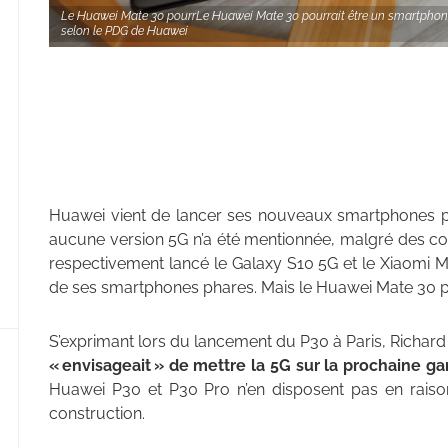
Le Huawei Mate 30 pourrLe Huawei Mate 30 pourrait être un smartphone
selon le PDG de Huawei
Huawei vient de lancer ses nouveaux smartphones p
aucune version 5G n’a été mentionnée, malgré des co
respectivement lancé le Galaxy S10 5G et le Xiaomi 
de ses smartphones phares. Mais le Huawei Mate 30 pou
S’exprimant lors du lancement du P30 à Paris, Richard
« envisageait » de mettre la 5G sur la prochaine
Huawei P30 et P30 Pro n’en disposent pas en raiso
construction.