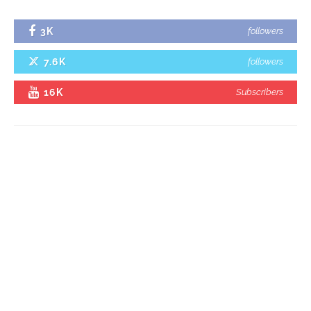
3K
followers
7.6K
followers
16K
Subscribers