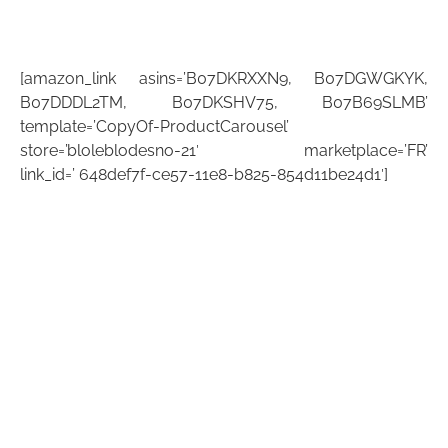
[amazon_link asins=’B07DKRXXN9, B07DGWGKYK,
B07DDDL2TM, B07DKSHV75, B07B69SLMB’
template=’CopyOf-ProductCarousel’
store=’bloleblodesno-21′ marketplace=’FR’
link_id=’ 648def7f-ce57-11e8-b825-854d11be24d1′]