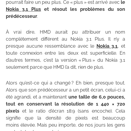
pourrait faire un peu plus. Ce « plus » est arrivé avec
le
Nokia 3.1 Plus
et résout les problèmes du son
prédécesseur
.
À vrai dire, HMD aurait pu attribuer un nom
complètement différent au Nokia 3.1 Plus. Il n’y a
presque aucune ressemblance avec le
Nokia 3.1
, et
toute connexion entre les deux est superficielle. En
d’autres termes, c’est la version « Plus » du Nokia 3.1
seulement parce que HMD l’a dit, rien de plus.
Alors qu’est-ce qui a changé ? Eh bien, presque tout.
Alors que son prédécesseur a un petit écran, celui-ci a
été agrandi, et a maintenant
une taille de 6,0 pouces,
tout en conservant la résolution de 1 440 × 720
pixels
et le ratio d’écran 18:9 (sans encoche). Cela
signifie que la densité de pixels est beaucoup
moins élevée. Mais peu importe, de nos jours les gens