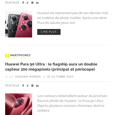
PARTAGE
Huawei n’a clairement pas dit son dernier mot
en matière de photo mobile. Après une série
Pura 80 saluée pour son
LIRE PLUS
SMARTPHONES
Huawei Pura 90 Ultra : le flagship aura un double
capteur 200 mégapixels (principal et périscope)
par
YOHANN POIRON
le
30 OCTOBRE 2025
PARTAGE
Les rumeurs s’intensifient autour du prochain
fleuron photo de Huawei : le Pura 90 Ultra.
D’après plusieurs sources chinoises, dont le
célèbre