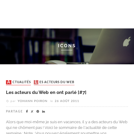
ICONS
ACTUALITÉS
LES ACTEURS DU WEB
Les acteurs du Web en ont parlé [#7]
par
YOHANN POIRON
le
26 AOÛT 2011
PARTAGE
Alors que moi-même je suis en vacances, il y a des acteurs du Web
qui ne chôment pas ! Voici le sommaire de l'actualité de cette
semaine : Note : Vous pouvez également soumettre vos