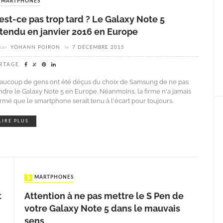
SMARTPHONES
est-ce pas trop tard ? Le Galaxy Note 5
ttendu en janvier 2016 en Europe
par
YOHANN POIRON
le
7 DÉCEMBRE 2015
RTAGE
aucoup de gens ont été déçus du choix de Samsung de ne pas
ndre le Galaxy Note 5 en Europe. Néanmoins, la firme n'a jamais
firmé que le smartphone serait tenu à l'écart pour toujours.
LIRE PLUS
SMARTPHONES
t
Attention à ne pas mettre le S Pen de
votre Galaxy Note 5 dans le mauvais
sens