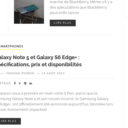
marché de BlackBerry. Même s'il y a
des spéculations que BlackBerry
peut enfin lancer
LIRE PLUS
SMARTPHONES
laxy Note 5 et Galaxy S6 Edge+ :
écifications, prix et disponibilités
par
YOHANN POIRON
le
13 AOÛT 2015
RTAGE
éparez-vous à prendre en main votre S Pen, parce que le
msung Galaxy Note 5 et son cousin incurvé, le Samsung Galaxy
 Edge+, ont officiellement été annoncés aujourd'hui. Dévoilée lors
 son événement Unpacked
LIRE PLUS