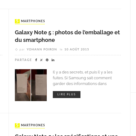
SMARTPHONES
Galaxy Note 5 : photos de l’emballage et
du smartphone
par
YOHANN POIRON
le
10 AOÛT 2015
PARTAGE
Il y a des secrets, et puis il y a les
fuites. Si Samsung sait comment
garder des informations dans
LIRE PLUS
SMARTPHONES