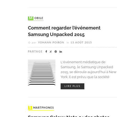
MOBILE
Comment regarder l’événement
Samsung Unpacked 2015
par
YOHANN POIRON
le
13 AOÛT 2015
PARTAGE
L'événement médiatique de
Samsung, le Samsung Unpacked
2015, se déroule aujourd'hui à New
York. Il est prévu que la société
LIRE PLUS
SMARTPHONES