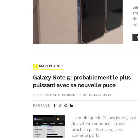
Sa
sm
de 
pe
SMARTPHONES
Galaxy Note 5 : probablement le plus
puissant avec sa nouvelle puce
par
YOHANN POIRON
le
29 JUILLET 2015
PARTAGE
Il semble que le Galaxy Note 5, qui
devrait être annoncé le mois
prochain par Samsung, sera
alimenté par la