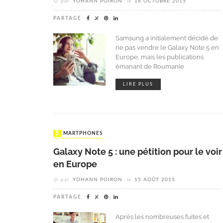
par
YOHANN POIRON
le
16 OCTOBRE 2015
PARTAGE
Samsung a initialement décidé de
ne pas vendre le Galaxy Note 5 en
Europe, mais les publications
émanant de Roumanie
LIRE PLUS
SMARTPHONES
Galaxy Note 5 : une pétition pour le voir
en Europe
par
YOHANN POIRON
le
15 AOÛT 2015
PARTAGE
Après les nombreuses fuites et