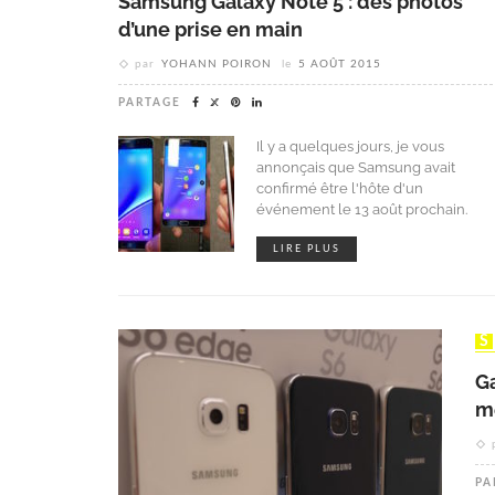
Samsung Galaxy Note 5 : des photos
d’une prise en main
par
YOHANN POIRON
le
5 AOÛT 2015
PARTAGE
Il y a quelques jours, je vous
annonçais que Samsung avait
confirmé être l'hôte d'un
événement le 13 août prochain.
LIRE PLUS
G
m
PA