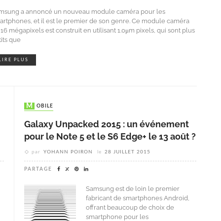
msung a annoncé un nouveau module caméra pour les
artphones, et il est le premier de son genre. Ce module caméra
16 mégapixels est construit en utilisant 1.0μm pixels, qui sont plus
tits que
LIRE PLUS
MOBILE
Galaxy Unpacked 2015 : un événement
pour le Note 5 et le S6 Edge+ le 13 août ?
par
YOHANN POIRON
le
28 JUILLET 2015
PARTAGE
Samsung est de loin le premier
fabricant de smartphones Android,
offrant beaucoup de choix de
smartphone pour les