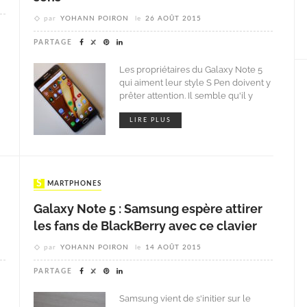
par
YOHANN POIRON
le
26 AOÛT 2015
PARTAGE
Les propriétaires du Galaxy Note 5
qui aiment leur style S Pen doivent y
prêter attention. Il semble qu'il y
LIRE PLUS
SMARTPHONES
Galaxy Note 5 : Samsung espère attirer
les fans de BlackBerry avec ce clavier
par
YOHANN POIRON
le
14 AOÛT 2015
PARTAGE
Samsung vient de s'initier sur le