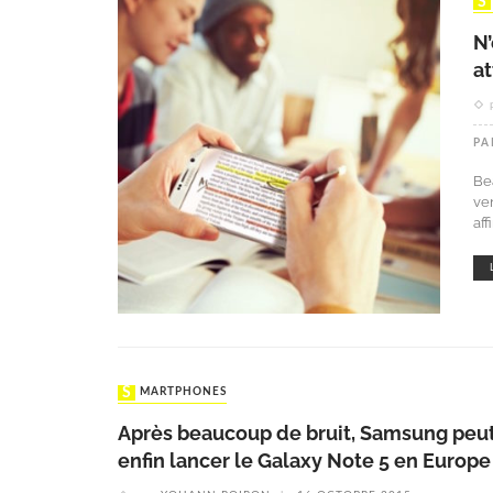
N’
a
PA
Be
ve
af
SMARTPHONES
Après beaucoup de bruit, Samsung peu
enfin lancer le Galaxy Note 5 en Europe