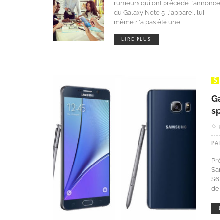
rumeurs qui ont précédé l'annonce
du Galaxy Note 5, l'appareil lui-
même n'a pas été une
LIRE PLUS
Ga
sp
PA
Pr
Sa
S6
de