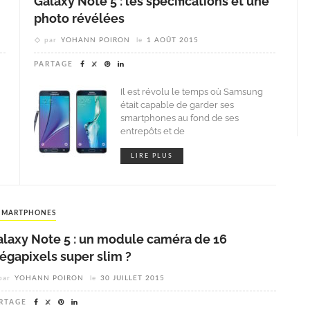
Galaxy Note 5 : les spécifications et une
photo révélées
par
YOHANN POIRON
le
1 AOÛT 2015
PARTAGE
Il est révolu le temps où Samsung
était capable de garder ses
smartphones au fond de ses
entrepôts et de
LIRE PLUS
SMARTPHONES
alaxy Note 5 : un module caméra de 16
égapixels super slim ?
par
YOHANN POIRON
le
30 JUILLET 2015
RTAGE