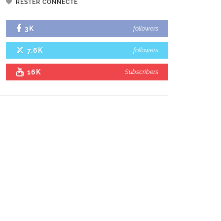
RESTER CONNECTÉ
3K
followers
7.6K
followers
16K
Subscribers