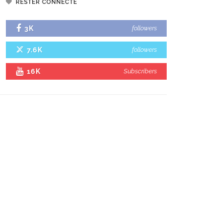
RESTER CONNECTÉ
3K
followers
7.6K
followers
16K
Subscribers