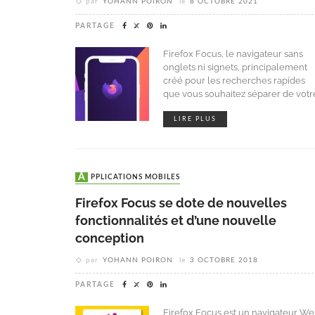
par
YOHANN POIRON
le
8 OCTOBRE 2021
PARTAGE
Firefox Focus, le navigateur sans
onglets ni signets, principalement
créé pour les recherches rapides
que vous souhaitez séparer de votr
LIRE PLUS
APPLICATIONS MOBILES
Firefox Focus se dote de nouvelles
fonctionnalités et d’une nouvelle
conception
par
YOHANN POIRON
le
3 OCTOBRE 2018
PARTAGE
Firefox Focus est un navigateur W