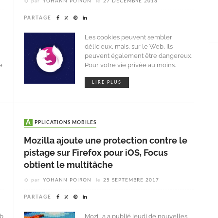
par
YOHANN POIRON
le
27 DÉCEMBRE 2018
PARTAGE
Les cookies peuvent sembler
délicieux, mais, sur le Web, ils
peuvent également être dangereux.
e
Pour votre vie privée au moins.
LIRE PLUS
APPLICATIONS MOBILES
Mozilla ajoute une protection contre le
pistage sur Firefox pour iOS, Focus
obtient le multitâche
par
YOHANN POIRON
le
25 SEPTEMBRE 2017
PARTAGE
eb
Mozilla a publié jeudi de nouvelles