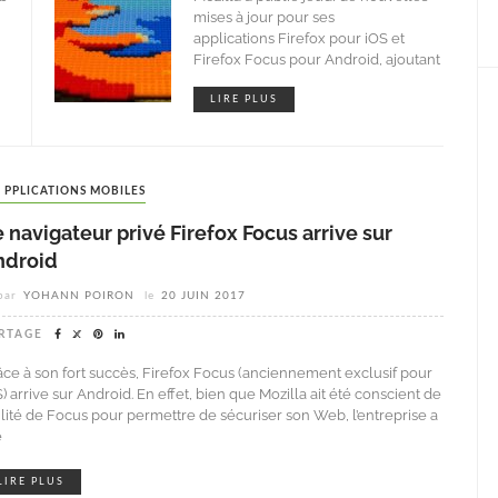
mises à jour pour ses
applications Firefox pour iOS et
Firefox Focus pour Android, ajoutant
LIRE PLUS
APPLICATIONS MOBILES
 navigateur privé Firefox Focus arrive sur
ndroid
par
YOHANN POIRON
le
20 JUIN 2017
RTAGE
âce à son fort succès, Firefox Focus (anciennement exclusif pour
) arrive sur Android. En effet, bien que Mozilla ait été conscient de
tilité de Focus pour permettre de sécuriser son Web, l’entreprise a
é
LIRE PLUS