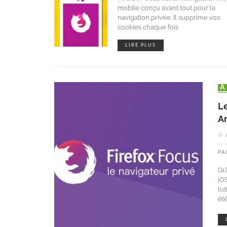
mobile conçu avant tout pour la
navigation privée. Il supprime vos
cookies chaque fois
LIRE PLUS
Le
A
PA
Gr
iOS
l’u
ét