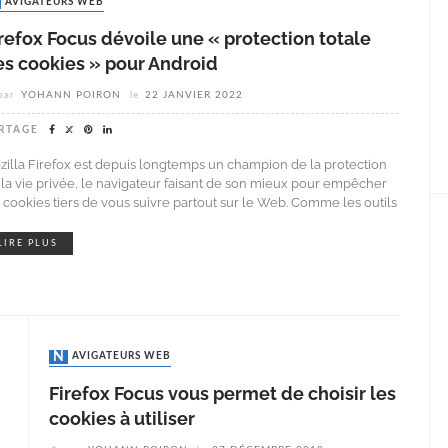
NAVIGATEURS WEB
refox Focus dévoile une « protection totale
es cookies » pour Android
par
YOHANN POIRON
le
22 JANVIER 2022
RTAGE
zilla Firefox est depuis longtemps un champion de la protection
 la vie privée, le navigateur faisant de son mieux pour empêcher
s cookies tiers de vous suivre partout sur le Web. Comme les outils
LIRE PLUS
NAVIGATEURS WEB
Firefox Focus vous permet de choisir les
cookies à utiliser