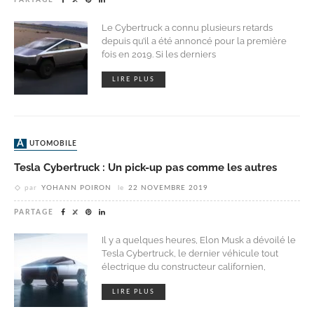
Le Cybertruck a connu plusieurs retards
depuis qu’il a été annoncé pour la première
fois en 2019. Si les derniers
LIRE PLUS
AUTOMOBILE
Tesla Cybertruck : Un pick-up pas comme les autres
par
YOHANN POIRON
le
22 NOVEMBRE 2019
PARTAGE
Il y a quelques heures, Elon Musk a dévoilé le
Tesla Cybertruck, le dernier véhicule tout
électrique du constructeur californien,
LIRE PLUS