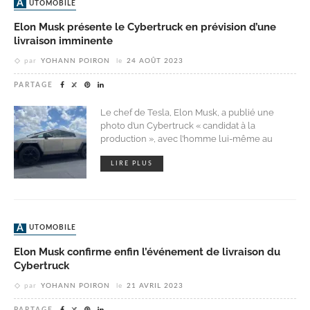
AUTOMOBILE
Elon Musk présente le Cybertruck en prévision d’une
livraison imminente
par
YOHANN POIRON
le
24 AOÛT 2023
PARTAGE
Le chef de Tesla, Elon Musk, a publié une
photo d’un Cybertruck « candidat à la
production », avec l’homme lui-même au
LIRE PLUS
AUTOMOBILE
Elon Musk confirme enfin l’événement de livraison du
Cybertruck
par
YOHANN POIRON
le
21 AVRIL 2023
PARTAGE