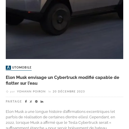
AUTOMOBILE
Elon Musk envisage un Cybertruck modifié capable de
flotter sur l’eau
par
YOHANN POIRON
le
20 DÉCEMBRE 2023
PARTAGE
Elon Musk a une longue histoire d’affirmations excentriques (et
parfois de réalisation de certaines d’entre elles). Cependant, en
2022, lorsque Musk a affirmé que le Tesla Cybertruck serait «
suffisamment étanche » pour servir brièvement de bateau