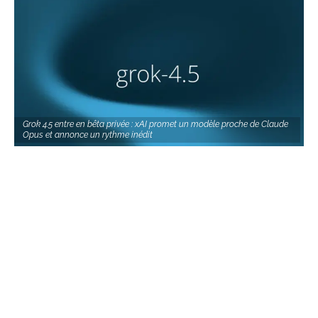
Grok 4.5 entre en bêta privée : xAI promet un modèle proche de Claude
Opus et annonce un rythme inédit