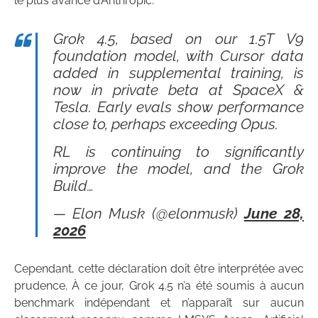
le plus avancé d’Anthropic.
Grok 4.5, based on our 1.5T V9
foundation model, with Cursor data
added in supplemental training, is
now in private beta at SpaceX &
Tesla. Early evals show performance
close to, perhaps exceeding Opus.
RL is continuing to significantly
improve the model, and the Grok
Build…
— Elon Musk (@elonmusk)
June 28,
2026
Cependant, cette déclaration doit être interprétée avec
prudence. À ce jour, Grok 4.5 n’a été soumis à aucun
benchmark indépendant et n’apparaît sur aucun