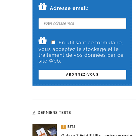
Adresse email:
En utilisant ce formulaire,
vous acceptez le stockage et le
traitement de vos données par ce
site Web.
DERNIERS TESTS
TESTS
Galaxy Z Fold 8 Ultra : prise en main