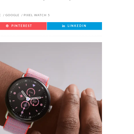
C
GOOGLE
PIXEL WATCH 5
PINTEREST
LINKEDIN