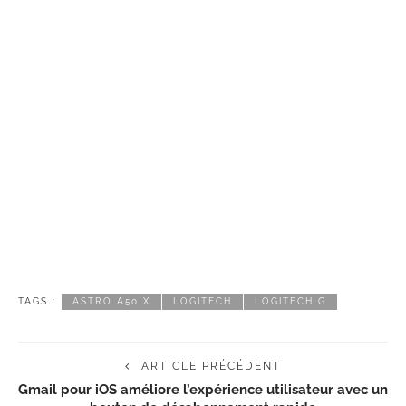
TAGS :
ASTRO A50 X
LOGITECH
LOGITECH G
ARTICLE PRÉCÉDENT
Gmail pour iOS améliore l’expérience utilisateur avec un