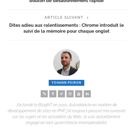
bouton de désabonnement rapide
ARTICLE SUIVANT
Dites adieu aux ralentissements : Chrome introduit le
suivi de la mémoire pour chaque onglet
YOHANN POIRON
J’ai fondé le BlogNT en 2010. Autodidacte en matière de
développement de sites en PHP, j’ai toujours poussé ma curiosité
sur les sujets et les actualités du Web. Je suis actuellement
engagé en tant qu’architecte interopérabilité.