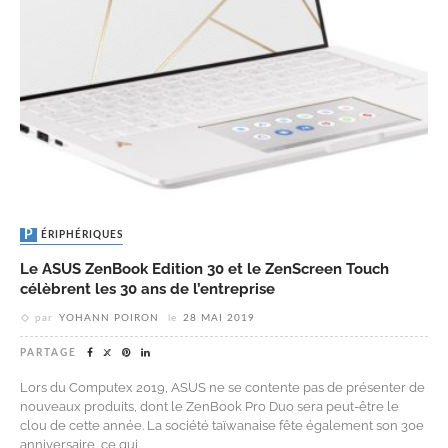
PÉRIPHÉRIQUES
Le ASUS ZenBook Edition 30 et le ZenScreen Touch
célèbrent les 30 ans de l’entreprise
par
YOHANN POIRON
le
28 MAI 2019
PARTAGE
Lors du Computex 2019, ASUS ne se contente pas de présenter de
nouveaux produits, dont le ZenBook Pro Duo sera peut-être le
clou de cette année. La société taïwanaise fête également son 30e
anniversaire, ce qui