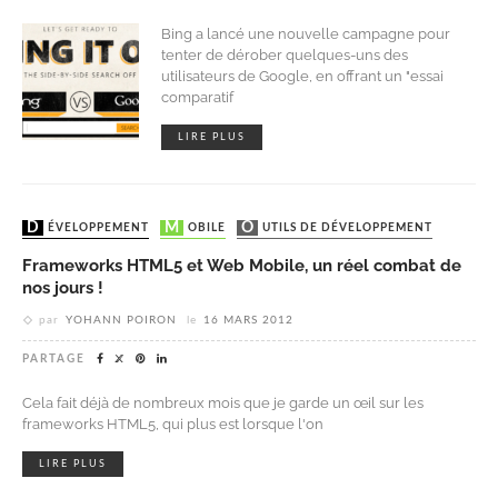
Bing a lancé une nouvelle campagne pour
tenter de dérober quelques-uns des
utilisateurs de Google, en offrant un "essai
comparatif
LIRE PLUS
DÉVELOPPEMENT
MOBILE
OUTILS DE DÉVELOPPEMENT
Frameworks HTML5 et Web Mobile, un réel combat de
nos jours !
par
YOHANN POIRON
le
16 MARS 2012
PARTAGE
Cela fait déjà de nombreux mois que je garde un œil sur les
frameworks HTML5, qui plus est lorsque l'on
LIRE PLUS