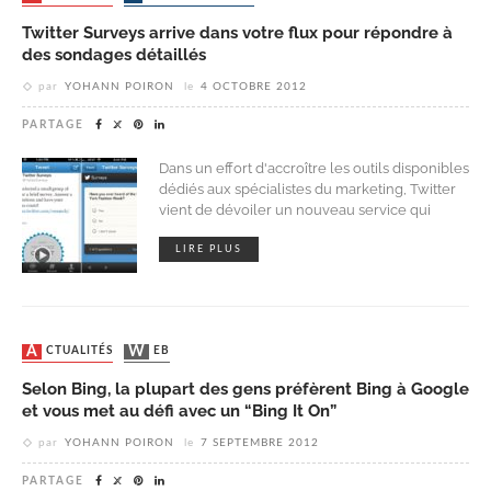
Twitter Surveys arrive dans votre flux pour répondre à
des sondages détaillés
par
YOHANN POIRON
le
4 OCTOBRE 2012
PARTAGE
Dans un effort d'accroître les outils disponibles
dédiés aux spécialistes du marketing, Twitter
vient de dévoiler un nouveau service qui
LIRE PLUS
ACTUALITÉS
WEB
Selon Bing, la plupart des gens préfèrent Bing à Google
et vous met au défi avec un “Bing It On”
par
YOHANN POIRON
le
7 SEPTEMBRE 2012
PARTAGE