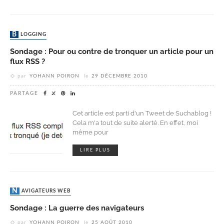
BLOGGING
Sondage : Pour ou contre de tronquer un article pour un
flux RSS ?
par
YOHANN POIRON
le
29 DÉCEMBRE 2010
PARTAGE
Cet article est parti d'un Tweet de Suchablog !
Cela m'a tout de suite alerté. En effet, moi
même pour
LIRE PLUS
NAVIGATEURS WEB
Sondage : La guerre des navigateurs
par
YOHANN POIRON
le
25 AOÛT 2010