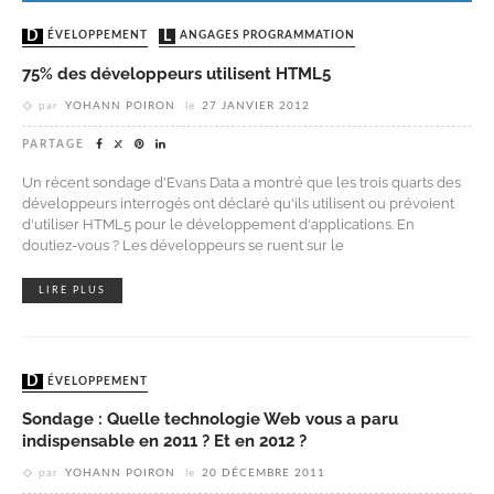
DÉVELOPPEMENT
LANGAGES PROGRAMMATION
75% des développeurs utilisent HTML5
par
YOHANN POIRON
le
27 JANVIER 2012
PARTAGE
Un récent sondage d'Evans Data a montré que les trois quarts des
développeurs interrogés ont déclaré qu'ils utilisent ou prévoient
d'utiliser HTML5 pour le développement d'applications. En
doutiez-vous ? Les développeurs se ruent sur ​​le
LIRE PLUS
DÉVELOPPEMENT
Sondage : Quelle technologie Web vous a paru
indispensable en 2011 ? Et en 2012 ?
par
YOHANN POIRON
le
20 DÉCEMBRE 2011