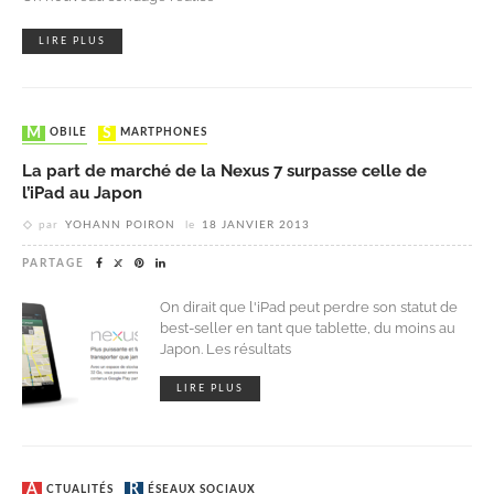
LIRE PLUS
MOBILE
SMARTPHONES
La part de marché de la Nexus 7 surpasse celle de
l’iPad au Japon
par
YOHANN POIRON
le
18 JANVIER 2013
PARTAGE
On dirait que l'iPad peut perdre son statut de
best-seller en tant que tablette, du moins au
Japon. Les résultats
LIRE PLUS
ACTUALITÉS
RÉSEAUX SOCIAUX