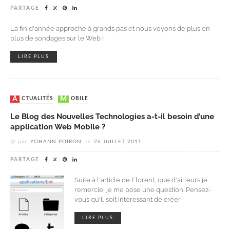
PARTAGE
La fin d'année approche à grands pas et nous voyons de plus en
plus de sondages sur le Web !
LIRE PLUS
ACTUALITÉS
MOBILE
Le Blog des Nouvelles Technologies a-t-il besoin d’une
application Web Mobile ?
par
YOHANN POIRON
le
26 JUILLET 2011
PARTAGE
Suite à l'article de Florent, que d'ailleurs je
remercie, je me pose une question. Pensez-
vous qu'il soit intéressant de créer
LIRE PLUS