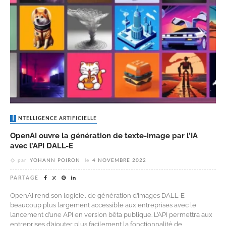
INTELLIGENCE ARTIFICIELLE
OpenAI ouvre la génération de texte-image par l’IA
avec l’API DALL-E
par
YOHANN POIRON
le
4 NOVEMBRE 2022
PARTAGE
OpenAI rend son logiciel de génération d’images DALL-E
beaucoup plus largement accessible aux entreprises avec le
lancement d’une API en version bêta publique. L’API permettra aux
entreprises d’ajouter plus facilement la fonctionnalité de