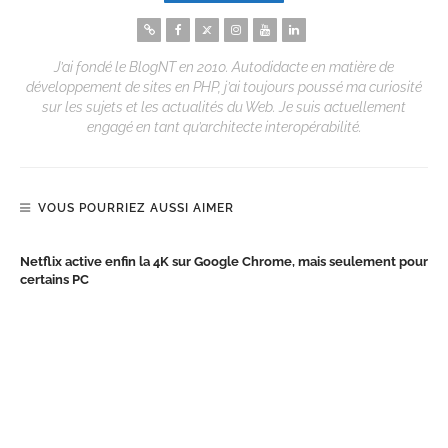
J’ai fondé le BlogNT en 2010. Autodidacte en matière de
développement de sites en PHP, j’ai toujours poussé ma curiosité
sur les sujets et les actualités du Web. Je suis actuellement
engagé en tant qu’architecte interopérabilité.
VOUS POURRIEZ AUSSI AIMER
Netflix active enfin la 4K sur Google Chrome, mais seulement pour
certains PC