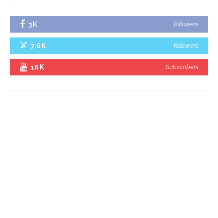
3K
followers
7.6K
followers
16K
Subscribers