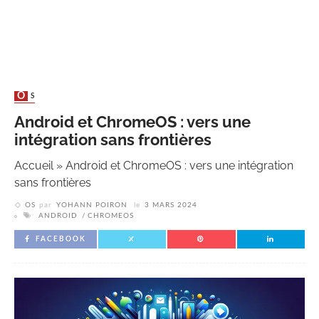
OS
Android et ChromeOS : vers une
intégration sans frontières
Accueil
»
Android et ChromeOS : vers une intégration
sans frontières
OS
par
YOHANN POIRON
le
3 MARS 2024
ANDROID
CHROMEOS
FACEBOOK