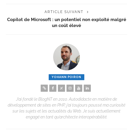
ARTICLE SUIVANT
Copilot de Microsoft : un potentiel non exploité malgré
un coût élevé
YOHANN POIRON
J’ai fondé le BlogNT en 2010. Autodidacte en matière de
développement de sites en PHP, j’ai toujours poussé ma curiosité
sur les sujets et les actualités du Web. Je suis actuellement
engagé en tant qu’architecte interopérabilité.