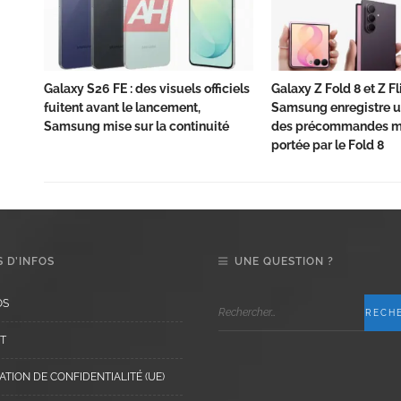
Galaxy S26 FE : des visuels officiels
Galaxy Z Fold 8 et Z Fli
fuitent avant le lancement,
Samsung enregistre u
Samsung mise sur la continuité
des précommandes mo
portée par le Fold 8
 D’INFOS
UNE QUESTION ?
OS
T
TION DE CONFIDENTIALITÉ (UE)