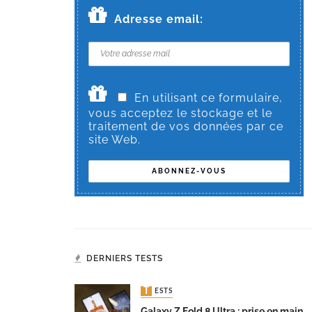
Adresse email:
En utilisant ce formulaire,
vous acceptez le stockage et le
traitement de vos données par ce
site Web.
DERNIERS TESTS
TESTS
Galaxy Z Fold 8 Ultra : prise en main