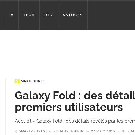
IA
TECH
DEV
ASTUCES
SMARTPHONES
Galaxy Fold : des détail
premiers utilisateurs
Accueil
»
Galaxy Fold : des détails révélés par les prem
SMARTPHONES
par
YOHANN POIRON
le
27 MARS 2019
GAL