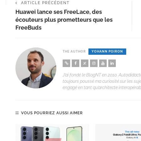
ARTICLE PRÉCÉDENT
Huawei lance ses FreeLace, des
écouteurs plus prometteurs que les
FreeBuds
THE AUTHOR
YOHANN POIRON
J’ai fondé le BlogNT en 2010. Autodidacte
toujours poussé ma curiosité sur les suj
engagé en tant qu’architecte interopérabi
VOUS POURRIEZ AUSSI AIMER