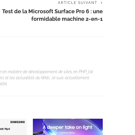
ARTICLE SUIVANT
Test de la Microsoft Surface Pro 6 : une
formidable machine 2-en-1
 en matière de développement de sites en PHP, j’ai
ets et les actualités du Web. Je suis actuellement
lité.