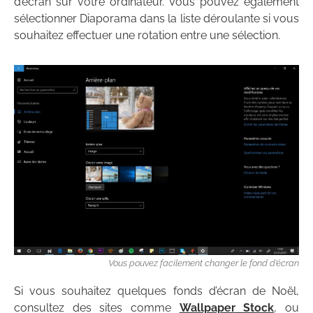
d’écran sur votre ordinateur. Vous pouvez également
sélectionner Diaporama dans la liste déroulante si vous
souhaitez effectuer une rotation entre une sélection.
Vous pouvez facilement changer le fond d’écran
Si vous souhaitez quelques fonds d’écran de Noël,
consultez des sites comme
Wallpaper Stock
, ou