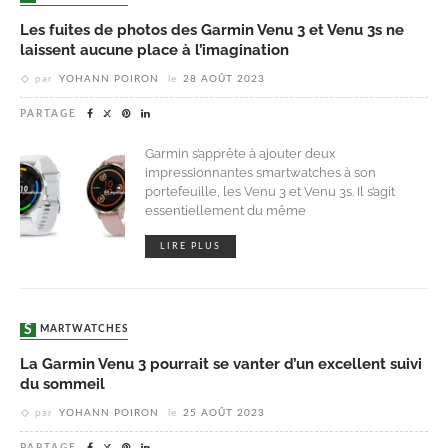
Les fuites de photos des Garmin Venu 3 et Venu 3s ne
laissent aucune place à l’imagination
par
YOHANN POIRON
le
28 AOÛT 2023
PARTAGE
Garmin s’apprête à ajouter deux
impressionnantes smartwatches à son
portefeuille, les Venu 3 et Venu 3s. Il s’agit
essentiellement du même
LIRE PLUS
SMARTWATCHES
La Garmin Venu 3 pourrait se vanter d’un excellent suivi
du sommeil
par
YOHANN POIRON
le
25 AOÛT 2023
PARTAGE