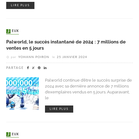
LIRE PLUS
JEUX
Palworld, le succès instantané de 2024 : 7 millions de
ventes en 5 jours
par
YOHANN POIRON
le
25 JANVIER 2024
PARTAGE
Palworld continue d’être le succès surprise de
2024 avec sa dernière annonce de 7 millions
d’exemplaires vendus en 5 jours. Auparavant,
le
LIRE PLUS
JEUX