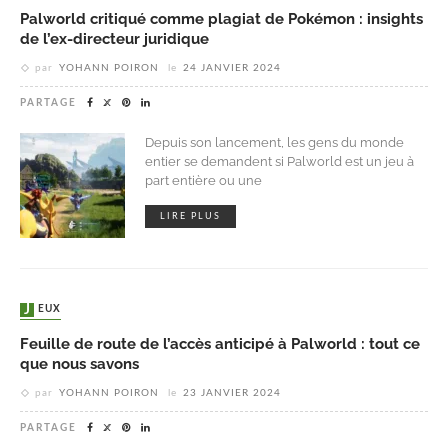
Palworld critiqué comme plagiat de Pokémon : insights
de l’ex-directeur juridique
par
YOHANN POIRON
le
24 JANVIER 2024
PARTAGE
Depuis son lancement, les gens du monde
entier se demandent si Palworld est un jeu à
part entière ou une
LIRE PLUS
JEUX
Feuille de route de l’accès anticipé à Palworld : tout ce
que nous savons
par
YOHANN POIRON
le
23 JANVIER 2024
PARTAGE