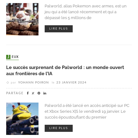
Palworld, alias Pokemon avec armes, est un
jeu qui a été lancé récemment et qui a
dépassé les 5 millions de
LIRE PLUS
JEUX
Le succès surprenant de Palworld : un monde ouvert
aux frontières de l’IA
par
YOHANN POIRON
le
23 JANVIER 2024
PARTAGE
Palworld a été lancé en accès anticipé sur PC
et Xbox Series X|S le vendredi 19 janvier. Le
succès époustouflant du premier
LIRE PLUS