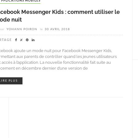
APPLICATIONS MOBILES
acebook Messenger Kids : comment utiliser le
ode nuit
par
YOHANN POIRON
le
30 AVRIL 2018
RTAGE
cebook ajoute un mode nuit pour Facebook Messenger Kids,
rmettant aux parents de contrôler quand les jeunes utilisateurs
 accès à l’application. La nouvelle fonctionnalité fait suite au
ncement en décembre dernier d’une version de
LIRE PLUS