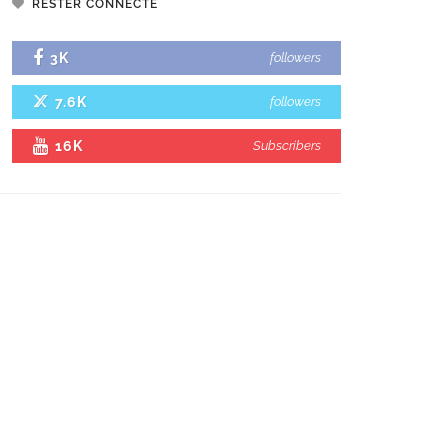
RESTER CONNECTÉ
3K
followers
7.6K
followers
16K
Subscribers