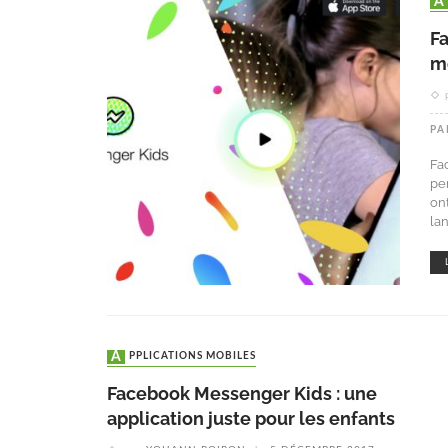
F
m
PA
Fa
pe
ont
la
APPLICATIONS MOBILES
Facebook Messenger Kids : une
application juste pour les enfants