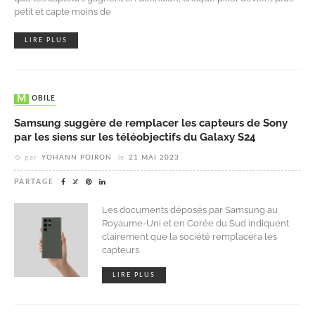
petit et capte moins de
LIRE PLUS
MOBILE
Samsung suggère de remplacer les capteurs de Sony
par les siens sur les téléobjectifs du Galaxy S24
par
YOHANN POIRON
le
21 MAI 2023
PARTAGE
Les documents déposés par Samsung au
Royaume-Uni et en Corée du Sud indiquent
clairement que la société remplacera les
capteurs
LIRE PLUS