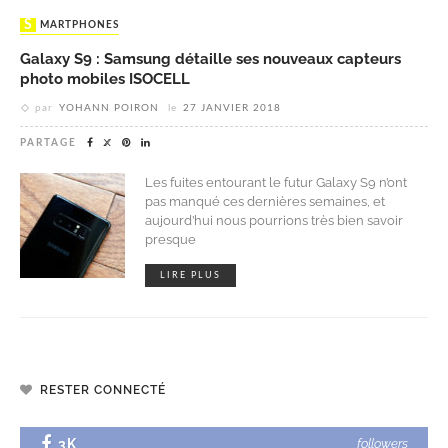
SMARTPHONES
Galaxy S9 : Samsung détaille ses nouveaux capteurs
photo mobiles ISOCELL
par
YOHANN POIRON
le
27 JANVIER 2018
PARTAGE
Les fuites entourant le futur Galaxy S9 n’ont
pas manqué ces dernières semaines, et
aujourd’hui nous pourrions très bien savoir
presque
LIRE PLUS
RESTER CONNECTÉ
3K
followers