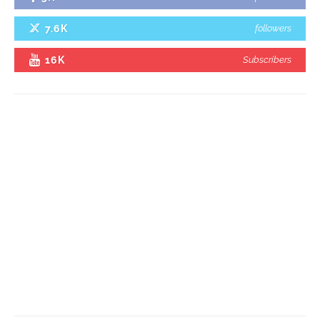
7.6K
followers
16K
Subscribers