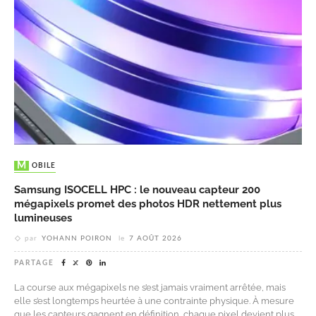
MOBILE
Samsung ISOCELL HPC : le nouveau capteur 200
mégapixels promet des photos HDR nettement plus
lumineuses
par
YOHANN POIRON
le
7 AOÛT 2026
PARTAGE
La course aux mégapixels ne s’est jamais vraiment arrêtée, mais
elle s’est longtemps heurtée à une contrainte physique. À mesure
que les capteurs gagnent en définition, chaque pixel devient plus