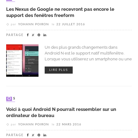
Les Nexus de Google ne recevront pas encore le
support des fenêtres freeform
par
YOHANN POIRON
le
22 JUILLET 2016
PARTAGE
Un des plus grands changements dans
Android N est le support natif multifenêtre.
Lorsque vous utiliserez un smartphone ou une
LIRE PLUS
OS
Voici à quoi Android N pourrait ressembler sur un
ordinateur de bureau
par
YOHANN POIRON
le
22 MARS 2016
PARTAGE