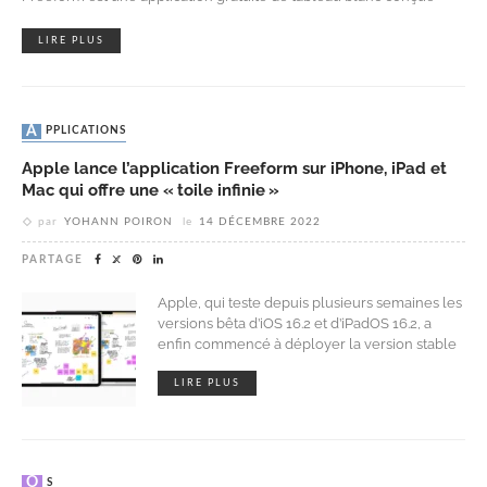
LIRE PLUS
APPLICATIONS
Apple lance l’application Freeform sur iPhone, iPad et
Mac qui offre une « toile infinie »
par
YOHANN POIRON
le
14 DÉCEMBRE 2022
PARTAGE
Apple, qui teste depuis plusieurs semaines les
versions bêta d’iOS 16.2 et d’iPadOS 16.2, a
enfin commencé à déployer la version stable
LIRE PLUS
OS