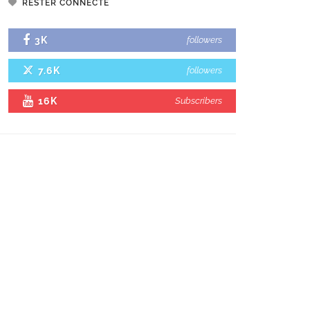
RESTER CONNECTÉ
3K
followers
7.6K
followers
16K
Subscribers