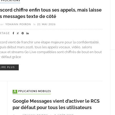
APPLICATIONS
scord chiffre enfin tous ses appels, mais laisse
es messages texte de côté
par
YOHANN POIRON
le
21 MAI 2026
RTAGE
scord vient de franchir une étape majeure pour la confidentialité.
puis début mars 2026, tous les appels vocaux, vidéo, salons
caux et streams Go Live compatibles sont chiffrés de bout en bout
r défaut grâce
LIRE PLUS
APPLICATIONS MOBILES
Google Messages vient d’activer le RCS
par défaut pour tous les utilisateurs