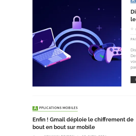
Di
l
PA
Di
De
vo
pa
APPLICATIONS MOBILES
Enfin ! Gmail déploie le chiffrement de
bout en bout sur mobile