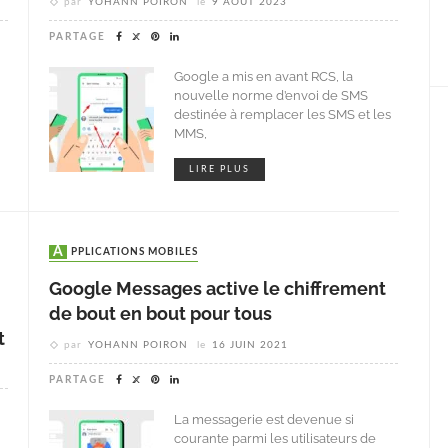
par
YOHANN POIRON
le
9 AOÛT 2023
PARTAGE
Google a mis en avant RCS, la
nouvelle norme d’envoi de SMS
destinée à remplacer les SMS et les
MMS,
LIRE PLUS
APPLICATIONS MOBILES
Google Messages active le chiffrement
de bout en bout pour tous
t
par
YOHANN POIRON
le
16 JUIN 2021
PARTAGE
La messagerie est devenue si
courante parmi les utilisateurs de