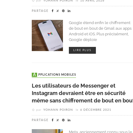
par
YOHANN POIRON
le
10 AVRIL 2026
PARTAGE
Google étend enfin le chiffrement
de bout en bout de Gmail aux apps
Android et iOS. Plus précisément,
Google déploie
LIRE PLUS
APPLICATIONS MOBILES
Les utilisateurs de Messenger et
Instagram devraient être en sécurité
même sans chiffrement de bout en bou
par
YOHANN POIRON
le
6 DÉCEMBRE 2021
PARTAGE
Meta, anciennement connu sous le