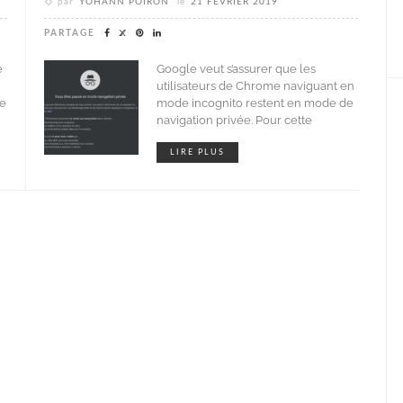
par
YOHANN POIRON
le
21 FÉVRIER 2019
PARTAGE
e
Google veut s’assurer que les
utilisateurs de Chrome naviguant en
ge
mode incognito restent en mode de
navigation privée. Pour cette
LIRE PLUS