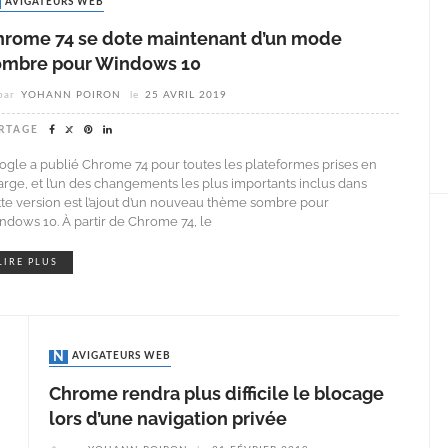
NAVIGATEURS WEB
hrome 74 se dote maintenant d’un mode
ombre pour Windows 10
par
YOHANN POIRON
le
25 AVRIL 2019
RTAGE
ogle a publié Chrome 74 pour toutes les plateformes prises en
arge, et l’un des changements les plus importants inclus dans
tte version est l’ajout d’un nouveau thème sombre pour
ndows 10. À partir de Chrome 74, le
LIRE PLUS
NAVIGATEURS WEB
Chrome rendra plus difficile le blocage
lors d’une navigation privée