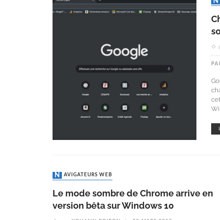
C
s
PA
Go
ch
ce
Wi
NAVIGATEURS WEB
Le mode sombre de Chrome arrive en
version bêta sur Windows 10