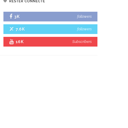
RESTER CONNECTÉ
3K
followers
7.6K
followers
16K
Subscribers