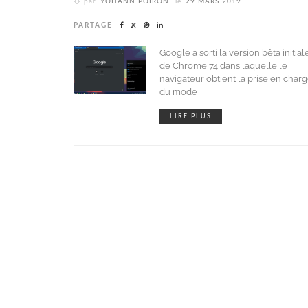
par
YOHANN POIRON
le
29 MARS 2019
PARTAGE
Google a sorti la version bêta initial
de Chrome 74 dans laquelle le
navigateur obtient la prise en char
du mode
LIRE PLUS