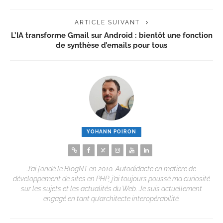
ARTICLE SUIVANT
L’IA transforme Gmail sur Android : bientôt une fonction
de synthèse d’emails pour tous
YOHANN POIRON
J’ai fondé le BlogNT en 2010. Autodidacte en matière de
développement de sites en PHP, j’ai toujours poussé ma curiosité
sur les sujets et les actualités du Web. Je suis actuellement
engagé en tant qu’architecte interopérabilité.