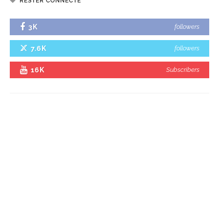
RESTER CONNECTÉ
3K
followers
7.6K
followers
16K
Subscribers