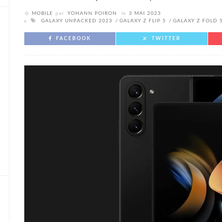
MOBILE
par
YOHANN POIRON
le
3 MAI 2023
GALAXY UNPACKED 2023
GALAXY Z FLIP 5
GALAXY Z FOLD 
FACEBOOK
TWITTER