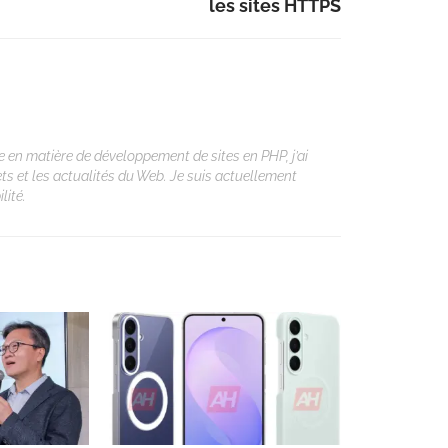
les sites HTTPS
 en matière de développement de sites en PHP, j’ai
ets et les actualités du Web. Je suis actuellement
lité.