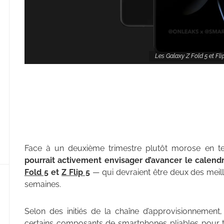
Les Galaxy Z Fold 5 et Fl
Face à un deuxième trimestre plutôt morose en 
pourrait activement envisager d’avancer le calend
Fold 5
et
Z Flip 5
— qui devraient être deux des meil
semaines.
Selon des initiés de la chaîne d’approvisionne
certains composants de smartphones pliables pour te