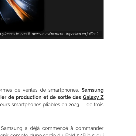
ip 5 lancés le 4 août, avec un événement Unpacked en juillet ?
termes de ventes de smartphones,
Samsung
rier de production et de sortie des
Galaxy Z
leurs smartphones pliables en 2023 — de trois
ment, Samsung a déjà commencé à commander
nir compte d’une sortie du Fold 5/Flip 5 qui