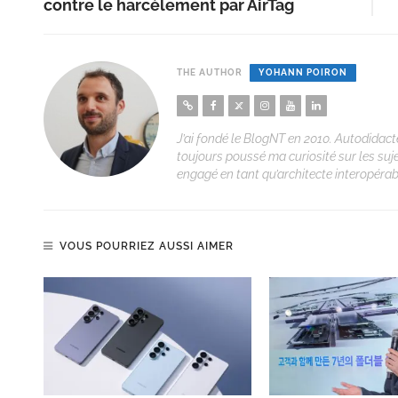
contre le harcèlement par AirTag
THE AUTHOR
YOHANN POIRON
J’ai fondé le BlogNT en 2010. Autodidacte
toujours poussé ma curiosité sur les suj
engagé en tant qu’architecte interopérabi
VOUS POURRIEZ AUSSI AIMER