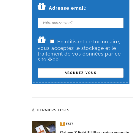
Adresse email:
En utilisant ce formulaire,
vous acceptez le stockage et le
traitement de vos données par ce
site Web.
DERNIERS TESTS
TESTS
Galaxy Z Fold 8 Ultra : prise en main